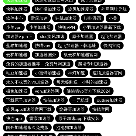
快连加速器
快连加速器官网入口
原子加速器
快鸭加速器
快柠檬加速器
旋风加速度器
外网网址导航
软件中心
雷霆加速
狂飙加速器
哔咔漫画
小美
小美vpn
小美加速器
快鸭VPN
小羽加速器最新下载
加速器v.p.n下
xfcc旋风加速
原子加速器
起飞加速器
蓝猫加速器
快喵vpv
起飞加速器下载地址
快鸭官网
云梯加速器
加速器国外
纵云梯加速器官网
免费的加速器推荐 – 免费外网加速
爬墙专用加速器
毛豆加速器
小蜜蜂加速器
神灯加速
速狼加速器官网
永久不收费的vp加速器
每天签到送一小时的加速器
极兔加速器
vqn加速外网
佛跳墙vp官方下载2024
下载原子加速器
快喵加速器
一元机场
outline加速器
旋风app加速器官网下载
烧饼哥加速器
快鸭官网
快连app
雷轰加速器
原子加速app下载安装
国外加速器永久免费版
泡泡狗加速器