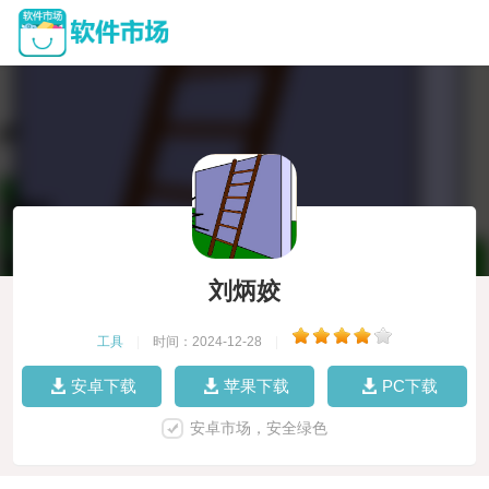
刘炳姣
工具
|
时间：2024-12-28
|
安卓下载
苹果下载
PC下载
安卓市场，安全绿色