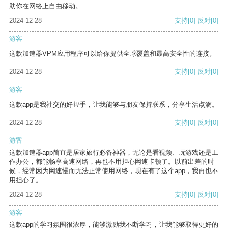
助你在网络上自由移动。
2024-12-28
支持
[0]
反对
[0]
游客
这款加速器VPM应用程序可以给你提供全球覆盖和最高安全性的连接。
2024-12-28
支持
[0]
反对
[0]
游客
这款app是我社交的好帮手，让我能够与朋友保持联系，分享生活点滴。
2024-12-28
支持
[0]
反对
[0]
游客
这款加速器app简直是居家旅行必备神器，无论是看视频、玩游戏还是工
作办公，都能畅享高速网络，再也不用担心网速卡顿了。以前出差的时
候，经常因为网速慢而无法正常使用网络，现在有了这个app，我再也不
用担心了。
2024-12-28
支持
[0]
反对
[0]
游客
这款app的学习氛围很浓厚，能够激励我不断学习，让我能够取得更好的