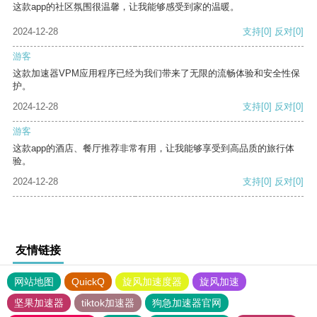
这款app的社区氛围很温馨，让我能够感受到家的温暖。
2024-12-28
支持
[0]
反对
[0]
游客
这款加速器VPM应用程序已经为我们带来了无限的流畅体验和安全性保
护。
2024-12-28
支持
[0]
反对
[0]
游客
这款app的酒店、餐厅推荐非常有用，让我能够享受到高品质的旅行体
验。
2024-12-28
支持
[0]
反对
[0]
友情链接
网站地图
QuickQ
旋风加速度器
旋风加速
坚果加速器
tiktok加速器
狗急加速器官网