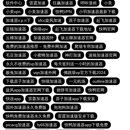
软件中心
雷霆加速
狂飙加速器
哔咔漫画
小美
小美vpn
小美加速器
快鸭VPN
小羽加速器最新下载
加速器v.p.n下
xfcc旋风加速
原子加速器
起飞加速器
蓝猫加速器
快喵vpv
起飞加速器下载地址
快鸭官网
云梯加速器
加速器国外
纵云梯加速器官网
免费的加速器推荐 – 免费外网加速
爬墙专用加速器
毛豆加速器
小蜜蜂加速器
神灯加速
速狼加速器官网
永久不收费的vp加速器
每天签到送一小时的加速器
极兔加速器
vqn加速外网
佛跳墙vp官方下载2024
下载原子加速器
快喵加速器
一元机场
outline加速器
旋风app加速器官网下载
烧饼哥加速器
快鸭官网
快连app
雷轰加速器
原子加速app下载安装
国外加速器永久免费版
泡泡狗加速器
快鸭免费加速器永久免费
雷霆加速版安卓下载
picacg加速器
fy66加速器
快鸭加速器app下载免费