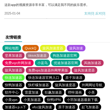
这款app的视频资源非常丰富，可以满足我不同的娱乐需求。
2025-01-04
支持
[0]
反对
[0]
友情链接
网站地图
QuickQ
旋风加速度器
旋风加速
坚果加速器
tiktok加速器
狗急加速器官网
免费vqn外网加速
小蓝鸟
优途加速器官网
风驰加速器
旋风加速器
免费vps加速器外网苹果版
旋风加速度器
快连加速器
快连加速器官网入口
原子加速器
快鸭加速器
快柠檬加速器
旋风加速度器
外网网址导航
软件中心
雷霆加速
狂飙加速器
哔咔漫画
小美
小美vpn
小美加速器
快鸭VPN
小羽加速器最新下载
加速器v.p.n下
xfcc旋风加速
原子加速器
起飞加速器