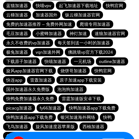
蓝猫加速器
快喵vpv
起飞加速器下载地址
快鸭官网
云梯加速器
加速器国外
纵云梯加速器官网
免费的加速器推荐 – 免费外网加速
爬墙专用加速器
毛豆加速器
小蜜蜂加速器
神灯加速
速狼加速器官网
永久不收费的vp加速器
每天签到送一小时的加速器
极兔加速器
vqn加速外网
佛跳墙vp官方下载2024
下载原子加速器
快喵加速器
一元机场
outline加速器
旋风app加速器官网下载
烧饼哥加速器
快鸭官网
快连app
雷轰加速器
原子加速app下载安装
国外加速器永久免费版
泡泡狗加速器
快鸭免费加速器永久免费
雷霆加速版安卓下载
picacg加速器
fy66加速器
快鸭加速器app下载免费
快鸭加速器app下载免费
银河加速海外网络
快鸭
飞鸟加速器
旋风加速度器苹果版
西柚加速器
免费vqn加速外网
暴雪加速器官网