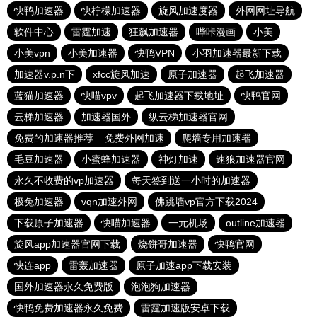
快鸭加速器
快柠檬加速器
旋风加速度器
外网网址导航
软件中心
雷霆加速
狂飙加速器
哔咔漫画
小美
小美vpn
小美加速器
快鸭VPN
小羽加速器最新下载
加速器v.p.n下
xfcc旋风加速
原子加速器
起飞加速器
蓝猫加速器
快喵vpv
起飞加速器下载地址
快鸭官网
云梯加速器
加速器国外
纵云梯加速器官网
免费的加速器推荐 – 免费外网加速
爬墙专用加速器
毛豆加速器
小蜜蜂加速器
神灯加速
速狼加速器官网
永久不收费的vp加速器
每天签到送一小时的加速器
极兔加速器
vqn加速外网
佛跳墙vp官方下载2024
下载原子加速器
快喵加速器
一元机场
outline加速器
旋风app加速器官网下载
烧饼哥加速器
快鸭官网
快连app
雷轰加速器
原子加速app下载安装
国外加速器永久免费版
泡泡狗加速器
快鸭免费加速器永久免费
雷霆加速版安卓下载