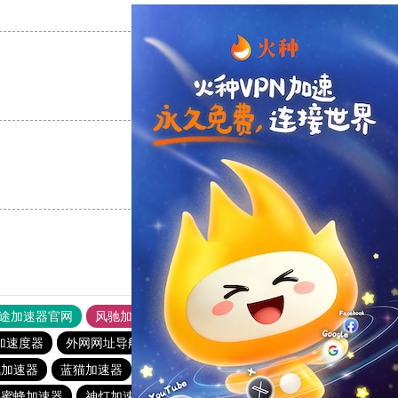
支持
[0]
反对
[0]
支持
[0]
反对
[0]
支持
[0]
反对
[0]
途加速器官网
风驰加速器
旋风加速器
加速度器
外网网址导航
软件中心
雷霆加速
狂飙加速器
飞加速器
蓝猫加速器
快喵vpv
起飞加速器下载地址
小蜜蜂加速器
神灯加速
速狼加速器官网