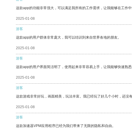
这款app的功能非常强大，可以满足我所有的工作需求，让我能够在工作
2025-01-08
游客
这款app的用户群体非常庞大，我可以结识到来自世界各地的朋友。
2025-01-08
游客
这款app的用户界面简洁明了，使用起来非常容易上手，让我能够快速熟悉
2025-01-08
游客
这款游戏非常好玩，画面精美，玩法丰富。我已经玩了好几个小时，还没
2025-01-08
游客
这款加速器VPM应用程序已经为我们带来了无限的隐私和自由。