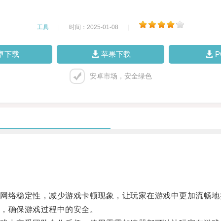
工具
|
时间：2025-01-08
|
卓下载
苹果下载
安卓市场，安全绿色
络稳定性，减少游戏卡顿现象，让玩家在游戏中更加流畅地
，确保游戏过程中的安全。