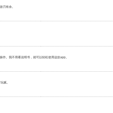
中游刃有余。
操作。我不用看说明书，就可以轻松使用这款app。
有玩腻。