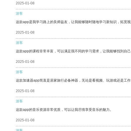
2025-01-08
游客
这款app是我学习路上的良师益友，让我能够随时随地学习新知识，拓宽视
2025-01-08
游客
这款app的课程非常丰富，可以满足我不同的学习需求，让我能够找到自
2025-01-08
游客
这款加速器app简直是居家旅行必备神器，无论是看视频、玩游戏还是工
2025-01-08
游客
这款app的音乐资源非常优质，可以让我尽情享受音乐的魅力。
2025-01-08
游客