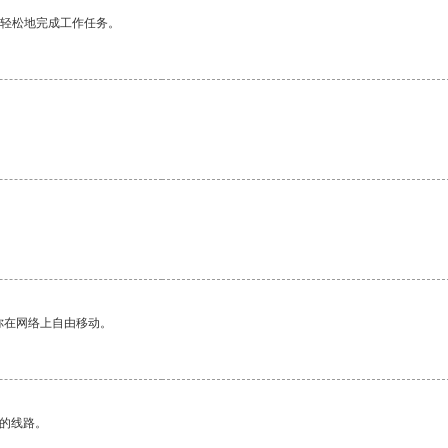
更轻松地完成工作任务。
你在网络上自由移动。
区的线路。