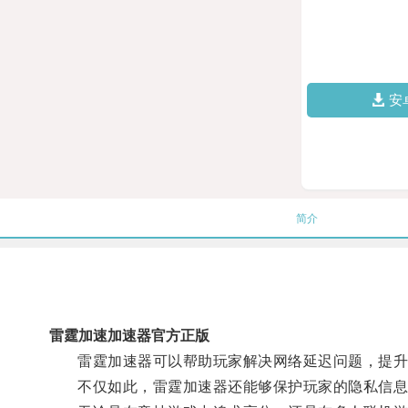
安
简介
雷霆加速加速器官方正版
雷霆加速器可以帮助玩家解决网络延迟问题，提升网
不仅如此，雷霆加速器还能够保护玩家的隐私信息