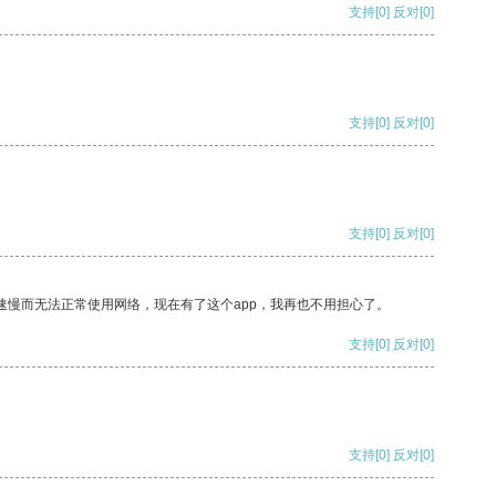
支持
[0]
反对
[0]
支持
[0]
反对
[0]
支持
[0]
反对
[0]
速慢而无法正常使用网络，现在有了这个app，我再也不用担心了。
支持
[0]
反对
[0]
支持
[0]
反对
[0]