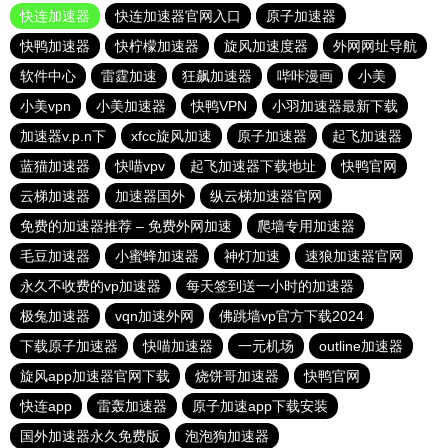
快连加速器
快连加速器官网入口
原子加速器
快鸭加速器
快柠檬加速器
旋风加速度器
外网网址导航
软件中心
雷霆加速
狂飙加速器
哔咔漫画
小美
小美vpn
小美加速器
快鸭VPN
小羽加速器最新下载
加速器v.p.n下
xfcc旋风加速
原子加速器
起飞加速器
蓝猫加速器
快喵vpv
起飞加速器下载地址
快鸭官网
云梯加速器
加速器国外
纵云梯加速器官网
免费的加速器推荐 – 免费外网加速
爬墙专用加速器
毛豆加速器
小蜜蜂加速器
神灯加速
速狼加速器官网
永久不收费的vp加速器
每天签到送一小时的加速器
极兔加速器
vqn加速外网
佛跳墙vp官方下载2024
下载原子加速器
快喵加速器
一元机场
outline加速器
旋风app加速器官网下载
烧饼哥加速器
快鸭官网
快连app
雷轰加速器
原子加速app下载安装
国外加速器永久免费版
泡泡狗加速器