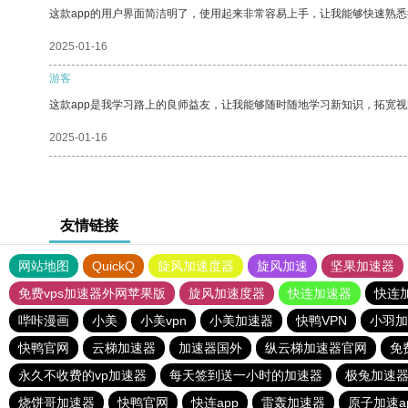
这款app的用户界面简洁明了，使用起来非常容易上手，让我能够快速熟悉
2025-01-16
游客
这款app是我学习路上的良师益友，让我能够随时随地学习新知识，拓宽视
2025-01-16
友情链接
网站地图
QuickQ
旋风加速度器
旋风加速
坚果加速器
免费vps加速器外网苹果版
旋风加速度器
快连加速器
快连
哔咔漫画
小美
小美vpn
小美加速器
快鸭VPN
小羽加
快鸭官网
云梯加速器
加速器国外
纵云梯加速器官网
免
永久不收费的vp加速器
每天签到送一小时的加速器
极兔加速
烧饼哥加速器
快鸭官网
快连app
雷轰加速器
原子加速a