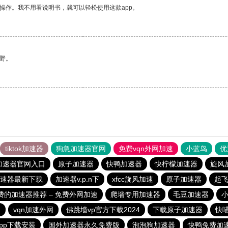
操作。我不用看说明书，就可以轻松使用这款app。
野。
tiktok加速器
狗急加速器官网
免费vqn外网加速
小蓝鸟
优
加速器官网入口
原子加速器
快鸭加速器
快柠檬加速器
旋风
速器最新下载
加速器v.p.n下
xfcc旋风加速
原子加速器
起
费的加速器推荐 – 免费外网加速
爬墙专用加速器
毛豆加速器
器
vqn加速外网
佛跳墙vp官方下载2024
下载原子加速器
快
pp下载安装
国外加速器永久免费版
泡泡狗加速器
快鸭免费加