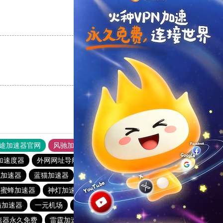
支持
[0]
反对
[0]
支持
[0]
反对
[0]
途加速器官网
风驰加速器
旋风加速器
加速度器
外网网址导航
软件中心
雷霆加速
狂飙加速器
飞加速器
蓝猫加速器
快喵vpv
起飞加速器下载地址
小蜜蜂加速器
神灯加速
速狼加速器官网
喵加速器
一元机场
outline加速器
旋风app加速器官网下载
速器永久免费
雷霆加速版安卓下载
picacg加速器