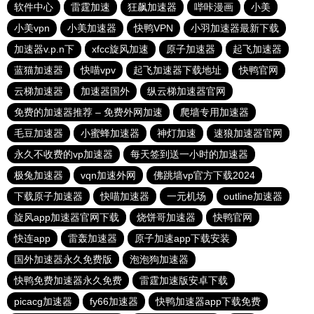
软件中心
雷霆加速
狂飙加速器
哔咔漫画
小美
小美vpn
小美加速器
快鸭VPN
小羽加速器最新下载
加速器v.p.n下
xfcc旋风加速
原子加速器
起飞加速器
蓝猫加速器
快喵vpv
起飞加速器下载地址
快鸭官网
云梯加速器
加速器国外
纵云梯加速器官网
免费的加速器推荐 – 免费外网加速
爬墙专用加速器
毛豆加速器
小蜜蜂加速器
神灯加速
速狼加速器官网
永久不收费的vp加速器
每天签到送一小时的加速器
极兔加速器
vqn加速外网
佛跳墙vp官方下载2024
下载原子加速器
快喵加速器
一元机场
outline加速器
旋风app加速器官网下载
烧饼哥加速器
快鸭官网
快连app
雷轰加速器
原子加速app下载安装
国外加速器永久免费版
泡泡狗加速器
快鸭免费加速器永久免费
雷霆加速版安卓下载
picacg加速器
fy66加速器
快鸭加速器app下载免费