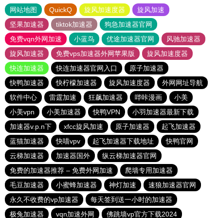
网站地图
QuickQ
旋风加速度器
旋风加速
坚果加速器
tiktok加速器
狗急加速器官网
免费vqn外网加速
小蓝鸟
优途加速器官网
风驰加速器
旋风加速器
免费vps加速器外网苹果版
旋风加速度器
快连加速器
快连加速器官网入口
原子加速器
快鸭加速器
快柠檬加速器
旋风加速度器
外网网址导航
软件中心
雷霆加速
狂飙加速器
哔咔漫画
小美
小美vpn
小美加速器
快鸭VPN
小羽加速器最新下载
加速器v.p.n下
xfcc旋风加速
原子加速器
起飞加速器
蓝猫加速器
快喵vpv
起飞加速器下载地址
快鸭官网
云梯加速器
加速器国外
纵云梯加速器官网
免费的加速器推荐 – 免费外网加速
爬墙专用加速器
毛豆加速器
小蜜蜂加速器
神灯加速
速狼加速器官网
永久不收费的vp加速器
每天签到送一小时的加速器
极兔加速器
vqn加速外网
佛跳墙vp官方下载2024