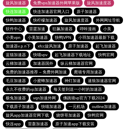
旋风加速器
免费vps加速器外网苹果版
旋风加速度器
快连加速器
快连加速器官网入口
原子加速器
快鸭加速器
快柠檬加速器
旋风加速度器
外网网址导航
软件中心
雷霆加速
狂飙加速器
哔咔漫画
小美
小美vpn
小美加速器
快鸭VPN
小羽加速器最新下载
加速器v.p.n下
xfcc旋风加速
原子加速器
起飞加速器
蓝猫加速器
快喵vpv
起飞加速器下载地址
快鸭官网
云梯加速器
加速器国外
纵云梯加速器官网
免费的加速器推荐 – 免费外网加速
爬墙专用加速器
毛豆加速器
小蜜蜂加速器
神灯加速
速狼加速器官网
永久不收费的vp加速器
每天签到送一小时的加速器
极兔加速器
vqn加速外网
佛跳墙vp官方下载2024
下载原子加速器
快喵加速器
一元机场
outline加速器
旋风app加速器官网下载
烧饼哥加速器
快鸭官网
快连app
雷轰加速器
原子加速app下载安装