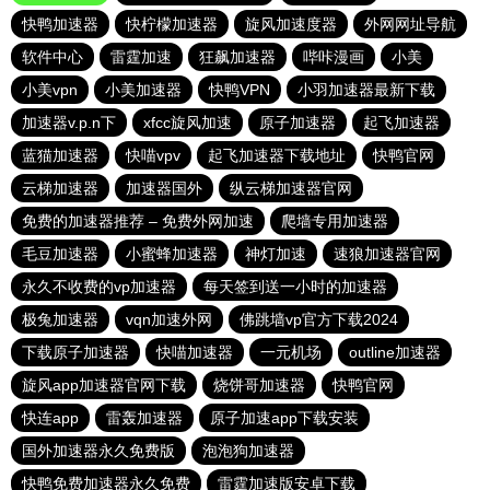
快鸭加速器
快柠檬加速器
旋风加速度器
外网网址导航
软件中心
雷霆加速
狂飙加速器
哔咔漫画
小美
小美vpn
小美加速器
快鸭VPN
小羽加速器最新下载
加速器v.p.n下
xfcc旋风加速
原子加速器
起飞加速器
蓝猫加速器
快喵vpv
起飞加速器下载地址
快鸭官网
云梯加速器
加速器国外
纵云梯加速器官网
免费的加速器推荐 – 免费外网加速
爬墙专用加速器
毛豆加速器
小蜜蜂加速器
神灯加速
速狼加速器官网
永久不收费的vp加速器
每天签到送一小时的加速器
极兔加速器
vqn加速外网
佛跳墙vp官方下载2024
下载原子加速器
快喵加速器
一元机场
outline加速器
旋风app加速器官网下载
烧饼哥加速器
快鸭官网
快连app
雷轰加速器
原子加速app下载安装
国外加速器永久免费版
泡泡狗加速器
快鸭免费加速器永久免费
雷霆加速版安卓下载