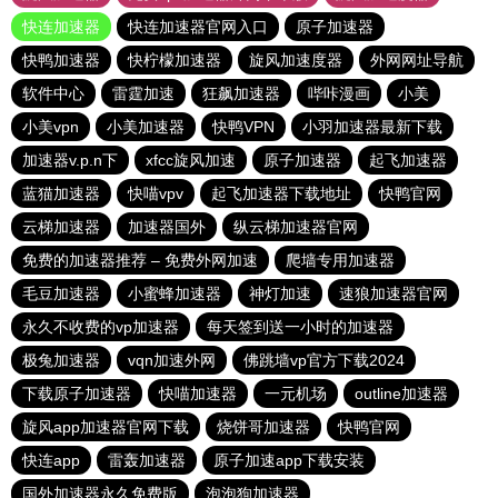
快连加速器
快连加速器官网入口
原子加速器
快鸭加速器
快柠檬加速器
旋风加速度器
外网网址导航
软件中心
雷霆加速
狂飙加速器
哔咔漫画
小美
小美vpn
小美加速器
快鸭VPN
小羽加速器最新下载
加速器v.p.n下
xfcc旋风加速
原子加速器
起飞加速器
蓝猫加速器
快喵vpv
起飞加速器下载地址
快鸭官网
云梯加速器
加速器国外
纵云梯加速器官网
免费的加速器推荐 – 免费外网加速
爬墙专用加速器
毛豆加速器
小蜜蜂加速器
神灯加速
速狼加速器官网
永久不收费的vp加速器
每天签到送一小时的加速器
极兔加速器
vqn加速外网
佛跳墙vp官方下载2024
下载原子加速器
快喵加速器
一元机场
outline加速器
旋风app加速器官网下载
烧饼哥加速器
快鸭官网
快连app
雷轰加速器
原子加速app下载安装
国外加速器永久免费版
泡泡狗加速器