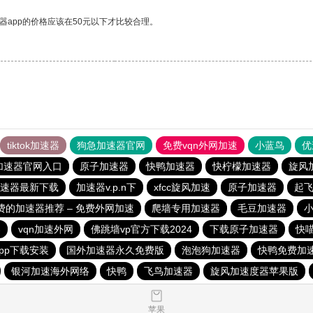
器app的价格应该在50元以下才比较合理。
tiktok加速器
狗急加速器官网
免费vqn外网加速
小蓝鸟
优
加速器官网入口
原子加速器
快鸭加速器
快柠檬加速器
旋风
速器最新下载
加速器v.p.n下
xfcc旋风加速
原子加速器
起
费的加速器推荐 – 免费外网加速
爬墙专用加速器
毛豆加速器
器
vqn加速外网
佛跳墙vp官方下载2024
下载原子加速器
快
pp下载安装
国外加速器永久免费版
泡泡狗加速器
快鸭免费加
银河加速海外网络
快鸭
飞鸟加速器
旋风加速度器苹果版
苹果