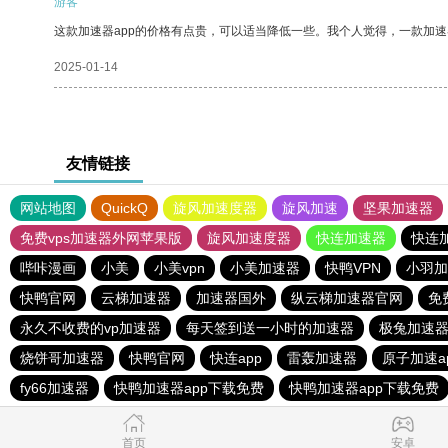
游客
这款加速器app的价格有点贵，可以适当降低一些。我个人觉得，一款加速
2025-01-14
友情链接
网站地图
QuickQ
旋风加速度器
旋风加速
坚果加速器
免费vps加速器外网苹果版
旋风加速度器
快连加速器
快连
哔咔漫画
小美
小美vpn
小美加速器
快鸭VPN
小羽加
快鸭官网
云梯加速器
加速器国外
纵云梯加速器官网
免
永久不收费的vp加速器
每天签到送一小时的加速器
极兔加速
烧饼哥加速器
快鸭官网
快连app
雷轰加速器
原子加速a
fy66加速器
快鸭加速器app下载免费
快鸭加速器app下载免费
首页
安卓