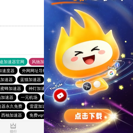
支持
[0]
反对
[0]
途加速器官网
风驰加速器
旋风加速器
加速度器
外网网址导航
软件中心
雷霆加速
狂飙加速器
飞加速器
蓝猫加速器
快喵vpv
起飞加速器下载地址
小蜜蜂加速器
神灯加速
速狼加速器官网
喵加速器
一元机场
outline加速器
旋风app加速器官网下载
速器永久免费
雷霆加速版安卓下载
picacg加速器
西柚加速器
免费vqn加速外网
暴雪加速器官网
0.019980s
排行
推荐